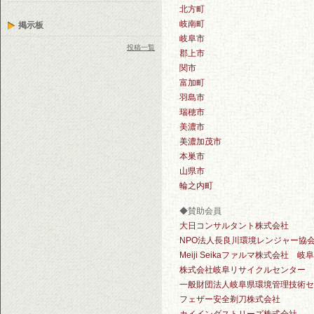
北方町
岐南町
掲示板
岐阜市
投稿一覧
郡上市
関市
富加町
羽島市
瑞穂市
美濃市
美濃加茂市
本巣市
山県市
輪之内町
◆賛助会員
大日コンサルタント株式会社
NPO法人長良川環境レンジャー協
Meiji Seikaファルマ株式会社 岐
株式会社岐阜リサイクルセンター 
一般財団法人岐阜県環境管理技術セ
フェザー安全剃刀株式会社