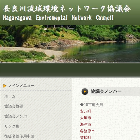
メインメニュー
協議会メンバー
ホーム
◆18市町会員
協議会概要
安八町
協議会メンバー
大垣市
海津市
リンク集
各務原市
後援名義使用申請
笠松町