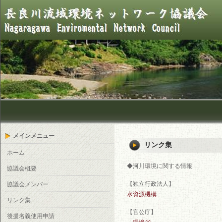
メインメニュー
リンク集
ホーム
◆河川環境に関する情報
協議会概要
【独立行政法人】
協議会メンバー
水資源機構
リンク集
【官公庁】
後援名義使用申請