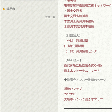
・
環境省
環境影響評価情報支援ネットワーク
掲示板
・
国土交通省
国土交通省河川局
投稿一覧
木曽川上流河川事務所
木曽川下流河川事務所
【財団法人】
（公財）河川財団
(一財)公園財団
（一財）河川情報センター
【NPO法人】
自然体験活動協議会(CONE)
日本水フォーラム（ＪＷＦ）
◆協議会メンバー推薦のページ
川遊びマップ
カワナビ
大垣市わくわく湧き水マップ